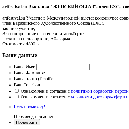
artfestival.su Выставка "ЖЕНСКИЙ ОБРАЗ", член ЕХС, заоч
artfestival.su Участие в Международной выставке-конкурсе 
член Евразийского Художественного Союза (ЕХС),
заочное участие,
Экспонирование на стене или мольберте
Печать на пенокартоне, А0-формат
Стоимость:
4890 р.
Ваши данные
Ваше Имя:
Ваша Фамилия:
Ваша почта (Email):
Ваш Телефон:
Ознакомлен и согласен с
политикой обработки персо
Ознакомлен и согласен с
условиями договора-оферты
Есть промокод?
Промокод применен