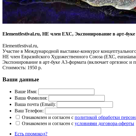
Elementfestival.ru, НЕ член ЕХС, Экспонирование в арт-буке
Elementfestival.ru,
Участие в Международной выставке-конкурсе концептуально
НЕ член Евразийского Художественного Союза (ЕХС, eurasianar
Экспонирование в арт-буке А3-формата (включает оргвзнос и п
Стоимость:
1950 р.
Ваши данные
Ваше Имя:
Ваша Фамилия:
Ваша почта (Email):
Ваш Телефон:
Ознакомлен и согласен с
политикой обработки персо
Ознакомлен и согласен с
условиями договора-оферты
Есть промокод?