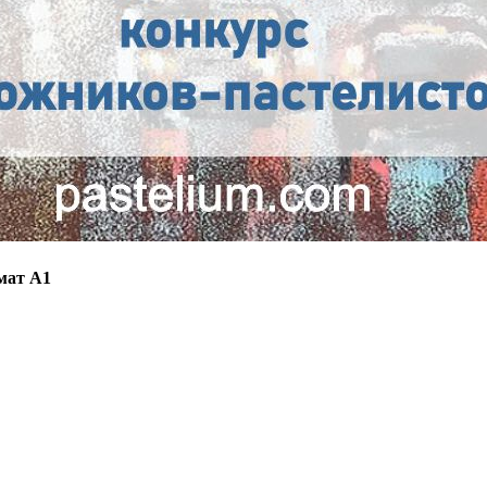
рмат А1