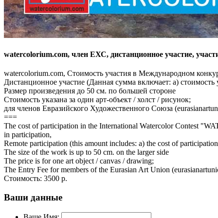
watercolorium.com, член ЕХС, дистанционное участие, участ
watercolorium.com, Стоимость участия в Международном к
Дистанционное участие (Данная сумма включает: а) стоимость уч
Размер произведения до 50 см. по большей стороне
Стоимость указана за один арт-объект / холст / рисунок;
для членов Евразийского Художественного Союза (eurasianartun
===
The cost of participation in the International Watercolor Conte
in participation,
Remote participation (this amount includes: a) the cost of participation:
The size of the work is up to 50 cm. on the larger side
The price is for one art object / canvas / drawing;
The Entry Fee for members of the Eurasian Art Union (eurasianartun
Стоимость:
3500 р.
Ваши данные
Ваше Имя: