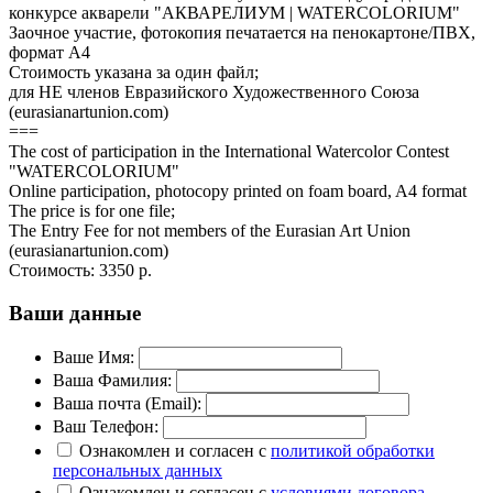
конкурсе акварели "АКВАРЕЛИУМ | WATERCOLORIUM"
Заочное участие, фотокопия печатается на пенокартоне/ПВХ,
формат А4
Стоимость указана за один файл;
для НЕ членов Евразийского Художественного Союза
(eurasianartunion.com)
===
The cost of participation in the International Watercolor Contest
"WATERCOLORIUM"
Online participation, photocopy printed on foam board, A4 format
The price is for one file;
The Entry Fee for not members of the Eurasian Art Union
(eurasianartunion.com)
Стоимость:
3350 р.
Ваши данные
Ваше Имя:
Ваша Фамилия:
Ваша почта (Email):
Ваш Телефон:
Ознакомлен и согласен с
политикой обработки
персональных данных
Ознакомлен и согласен с
условиями договора-