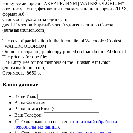
конкурсе акварели "АКВАРЕЛИУМ | WATERCOLORIUM"
Заочное участие, фотокопия печатается на пенокартоне/ПВХ,
формат А0
Стоимость указана за один файл;
для НЕ членов Евразийского Художественного Союза
(eurasianartunion.com)
===
The cost of participation in the International Watercolor Contest
"WATERCOLORIUM"
Online participation, photocopy printed on foam board, A0 format
The price is for one file;
The Entry Fee for not members of the Eurasian Art Union
(eurasianartunion.com)
Стоимость:
8650 р.
Ваши данные
Ваше Имя:
Ваша Фамилия:
Ваша почта (Email):
Ваш Телефон:
Ознакомлен и согласен с
политикой обработки
персональных данных
Ознакомлен и согласен с
условиями договора-