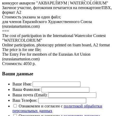
конкурсе акварели "АКВАРЕЛИУМ | WATERCOLORIUM"
Заочное участие, фотокопия печатается на пенокартоне/ПВХ,
формат А2
Стоимость указана за один файл;
для членов Евразийского Художественного Союза
(eurasianartunion.com)
===
The cost of participation in the International Watercolor Contest
"WATERCOLORIUM"
Online participation, photocopy printed on foam board, A2 format
The price is for one file;
The Entry Fee for members of the Eurasian Art Union
(eurasianartunion.com)
Стоимость:
4050 р.
Ваши данные
Ваше Имя:
Ваша Фамилия:
Ваша почта (Email):
Ваш Телефон:
Ознакомлен и согласен с
политикой обработки
персональных данных
Ознакомлен и согласен с
условиями договора-