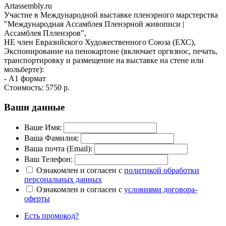
Artassembly.ru
Участие в Международной выставке пленэрного марстерства
"Международная Ассамблея Пленэрной живописи |
Ассамблея Плленэров", ​
НЕ член Евразийского Художественного Союза (ЕХС),
Экспонирование на пенокартоне (включает оргвзнос, печать,
транспортировку и размещение на выставке на стене или
мольберте):
- А1 формат
Стоимость:
5750 р.
Ваши данные
Ваше Имя:
Ваша Фамилия:
Ваша почта (Email):
Ваш Телефон:
Ознакомлен и согласен с
политикой обработки
персональных данных
Ознакомлен и согласен с
условиями договора-
оферты
Есть промокод?