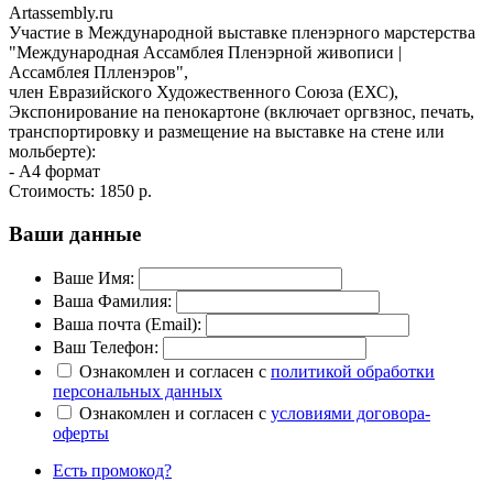
Artassembly.ru
Участие в Международной выставке пленэрного марстерства
"Международная Ассамблея Пленэрной живописи |
Ассамблея Плленэров", ​
член Евразийского Художественного Союза (ЕХС),
Экспонирование на пенокартоне (включает оргвзнос, печать,
транспортировку и размещение на выставке на стене или
мольберте):
- А4 формат
Стоимость:
1850 р.
Ваши данные
Ваше Имя:
Ваша Фамилия:
Ваша почта (Email):
Ваш Телефон:
Ознакомлен и согласен с
политикой обработки
персональных данных
Ознакомлен и согласен с
условиями договора-
оферты
Есть промокод?