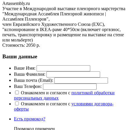
Artassembly.ru
Участие в Международной выставке пленэрного марстерства
"Международная Ассамблея Пленэрной живописи |
Ассамблея Плленэров", ​
член Евразийского Художественного Союза (ЕХС),
"кспонирование в IKEA-раме 40*50см (включает оргвзнос,
печать, транспортировку и размещение на выставке на стене
или мольберте)
Стоимость:
2050 р.
Ваши данные
Ваше Имя:
Ваша Фамилия:
Ваша почта (Email):
Ваш Телефон:
Ознакомлен и согласен с
политикой обработки
персональных данных
Ознакомлен и согласен с
условиями договора-
оферты
Есть промокод?
Промокод применен