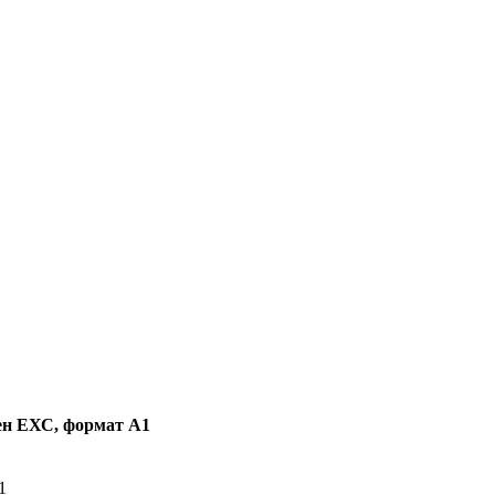
лен ЕХС, формат А1
1