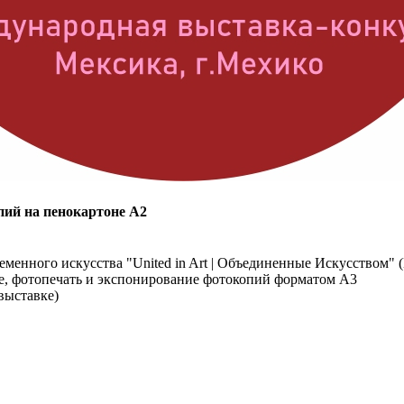
опий на пенокартоне А2
менного искусства "United in Art | Объединенные Искусством" 
ие, фотопечать и экспонирование фотокопий форматом А3
выставке)