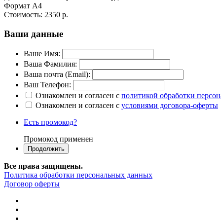
Формат А4
Стоимость:
2350 р.
Ваши данные
Ваше Имя:
Ваша Фамилия:
Ваша почта (Email):
Ваш Телефон:
Ознакомлен и согласен с
политикой обработки персо
Ознакомлен и согласен с
условиями договора-оферты
Есть промокод?
Промокод применен
Все права защищены.
Политика обработки персональных данных
Договор оферты